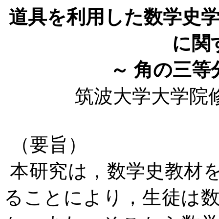
道具を利用した数学史
に関
～
角の三等
筑波大学大学院
（要旨）
本研究は，数学史教材
ることにより，生徒は