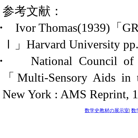
参考文献：
・
Ivor Thomas(1939)
「
GR
Ⅰ」
Harvard University pp
・
National Council of
「
Multi-Sensory Aids in 
New York : AMS Reprint, 
数学史教材の展示室
|
数