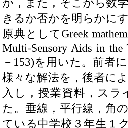
か，また，そこから数
きるか否かを明らかに
原典として
Greek mathem
Multi-Sensory Aids in the
－
153)
を用いた。前者に
様々な解法を，後者に
入し，授業資料，スラ
た。垂線，平行線，角
ている中学校３年生１