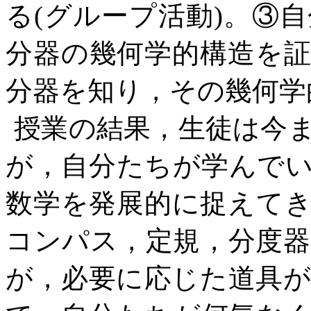
る
(
グループ活動
)
。③自
分器の幾何学的構造を
分器を知り，その幾何学
授業の結果，生徒は今
が，自分たちが学んで
数学を発展的に捉えて
コンパス，定規，分度
が，必要に応じた道具