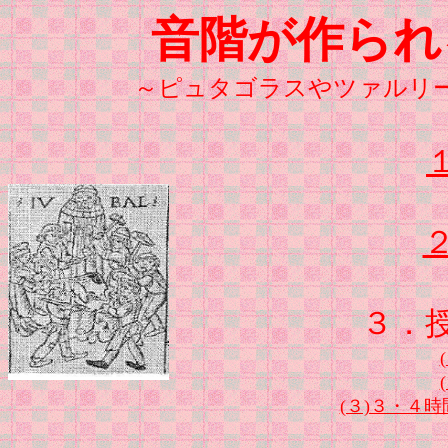
音階が作られ
～ピュタゴラスやツァルリ
３．
(３)３・４時