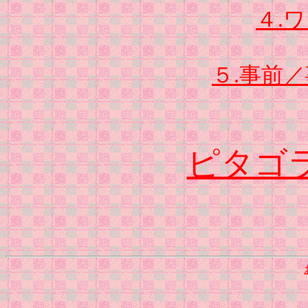
４.
５.事前
ピタゴ