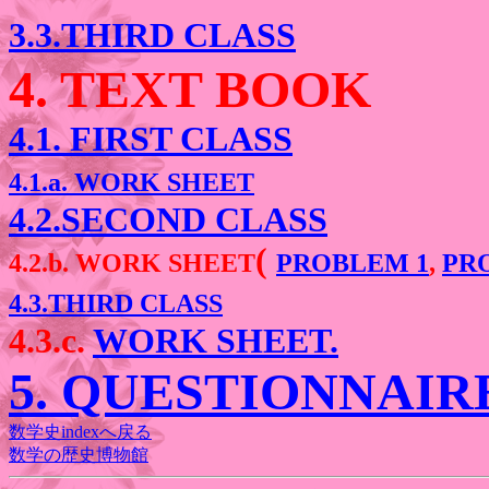
3.3.THIRD CLASS
4. TEXT BOOK
4.1. FIRST CLASS
4.1.a. WORK SHEET
4.2.SECOND CLASS
(
4.2.b. WORK SHEET
PROBLEM 1
,
PR
4.3.THIRD CLASS
4.3.c.
WORK SHEET.
5. QUESTIONNAIR
数学史indexへ戻る
数学の歴史博物館