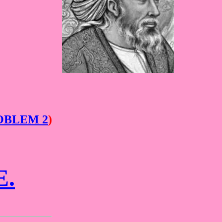
OBLEM 2
)
E.