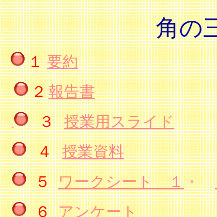
角の
１
要約
２
報告書
３
授業用スライド
４
授業資料
５
ワークシート １
・
６
アンケート