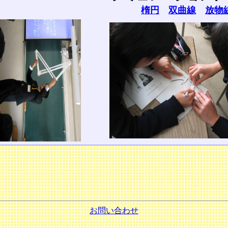
楕円
双曲線
放物
お問い合わせ