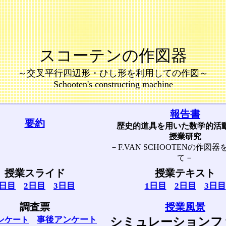
スコーテンの作図器
～交叉平行四辺形・ひし形を利用しての作図～
Schooten's constructing machine
報告書
要約
歴史的道具を用いた数学的活
授業研究
－F.VAN SCHOOTENの作図
て－
授業スライド
授業テキスト
1日目
2日目
3日目
1日目
2日目
3日目
調査票
授業風景
事後アンケート
ンケート
シミュレーションフ