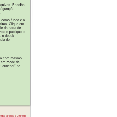
rquivos. Escolha
nfiguração
.
s como fundo e a
ltima. Clique em
ile da barra de
eis e publique o
o, o dbook
nela de
sta com mesmo
vo em mode de
kLauncher" na