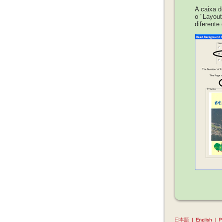
A caixa d
o "Layout
diferente