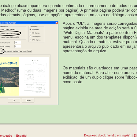
e diálogo abaixo aparecerá quando confirmado o carregamento de todos os a
 Method" (uma ou duas imagens por página). A primeira página poderá ter co
 das demais páginas, use as opções apresentadas na caixa de diálogo abaixo
Após o "Ok", a imagens serão carregada
página exibida na área de edição será a ú
"Write Digital Materials" a partir do ítem F
menu, escolha um dos templates disponív
material. Quando o material estiver pront
apresentara o arquivo publicado em na ja
apresentação do arquivo.
Os materiais são guardados em uma pa
nome do material. Para abrir esse arqui
exibição, dê um duplo clique sobre "dboo
nova pasta.