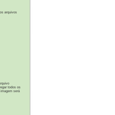
os arquivos
rquivo
egar todos os
a imagem será