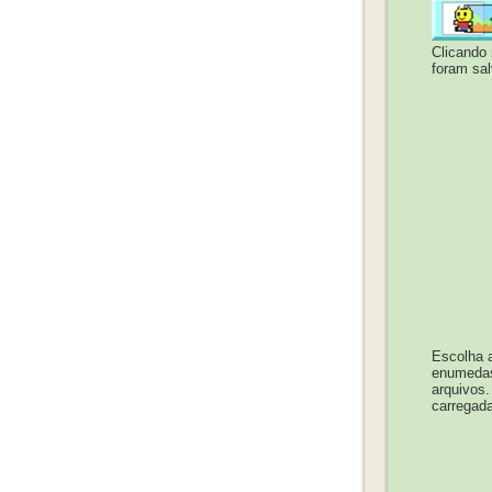
Clicando 
foram sal
Escolha a
enumedas 
arquivos
carregada