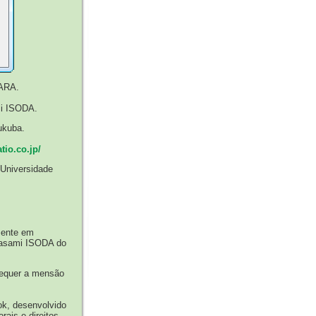
HARA.
mi ISODA.
ukuba.
tio.co.jp/
 Universidade
mente em
 Masami ISODA do
requer a mensão
ok, desenvolvido
ais e direitos