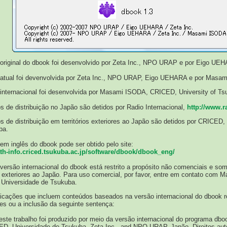
original do dbook foi desenvolvido por Zeta Inc., NPO URAP e por Eigo UE
 atual foi devenvolvida por Zeta Inc., NPO URAP, Eigo UEHARA e por Masa
internacional foi desenvolvida por Masami ISODA, CRICED, University of Ts
os de distribuição no Japão são detidos por Radio Internacional,
http://www.ra
os de distribuição em territórios exteriores ao Japão são detidos por CRICED,
ba.
em inglês do dbook pode ser obtido pelo site:
ath-info.criced.tsukuba.ac.jp/software/dbook/dbook_eng/
versão internacional do dbook está restrito a propósito não comenciais e so
os exteriores ao Japão. Para uso comercial, por favor, entre em contato com
Universidade de Tsukuba.
licações que incluem conteúdos baseados na versão internacional do dbook 
es ou a inclusão da seguinte sentença:
este trabalho foi produzido por meio da versão internacional do programa dbo
D, Universidade de Tsukuba, Zeta Inc., and NPO URAP, Japão. Direitos autor