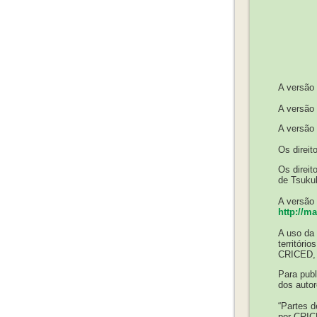
A versão 
A versão
A versão 
Os direit
Os direit
de Tsuku
A versão 
http://m
A uso da 
territóri
CRICED, 
Para pub
dos autor
“Partes d
por CRICE